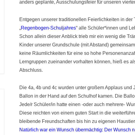
anders geplante, Ausschulungsfeier für unseren vierte
Entgegen unserer traditionellen Feierlichkeiten in der
„
Regenbogen-Schuljahres
“ alle Schüler*innen und Le
Schon allein dieser Anblick trieb mir ein wenig die Tr
Kinder unserer Grundschule (mit Abstand) gemeinsam
keine Räumlichkeiten für eine so hohe Personenanza
Lerngruppen zueinander vorhalten können, hieß es al
Abschluss.
Die 4a, 4b und 4c wurden unter großem Applaus und Ju
Ballon in der Hand auf den Schulhof kamen. Die Ball
Jede/r Schüler/in hatte einen -oder auch mehrere- Wun
Diese reichten von einem guten Start in die weiterfüh
bleibende Freundschaften bis hin zu eigenen Haustie
Natürlich war ein Wunsch übermächtig: Der Wunsch n