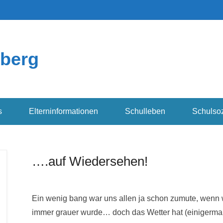
berg
s
Elterninformationen
Schulleben
Schulsoz
….auf Wiedersehen!
Ein wenig bang war uns allen ja schon zumute, wenn w
immer grauer wurde… doch das Wetter hat (einigermaße