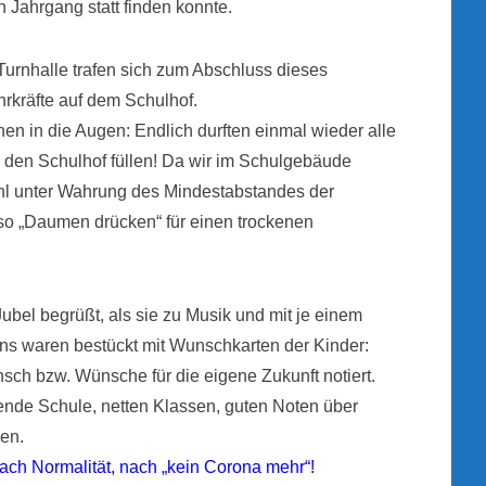
n Jahrgang statt finden konnte.
 Turnhalle trafen sich zum Abschluss dieses
hrkräfte auf dem Schulhof.
änen in die Augen: Endlich durften einmal wieder alle
 den Schulhof füllen! Da wir im Schulgebäude
hl unter Wahrung des Mindestabstandes der
so „Daumen drücken“ für einen trockenen
bel begrüßt, als sie zu Musik und mit je einem
ons waren bestückt mit Wunschkarten der Kinder:
sch bzw. Wünsche für die eigene Zukunft notiert.
rende Schule, netten Klassen, guten Noten über
ren.
ach Normalität, nach „kein Corona mehr“!